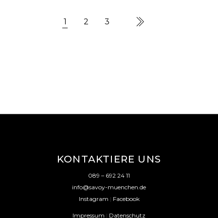
1
2
3
KONTAKTIERE UNS
089 – 692 24 11
info@savoy-muenchen.de
Instagram
|
Facebook
Impressum
|
Datenschutz