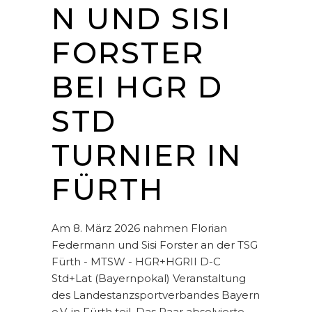
N UND SISI
FORSTER
BEI HGR D
STD
TURNIER IN
FÜRTH
Am 8. März 2026 nahmen Florian
Federmann und Sisi Forster an der TSG
Fürth - MTSW - HGR+HGRII D-C
Std+Lat (Bayernpokal) Veranstaltung
des Landestanzsportverbandes Bayern
e.V. in Fürth teil. Das Paar absolvierte