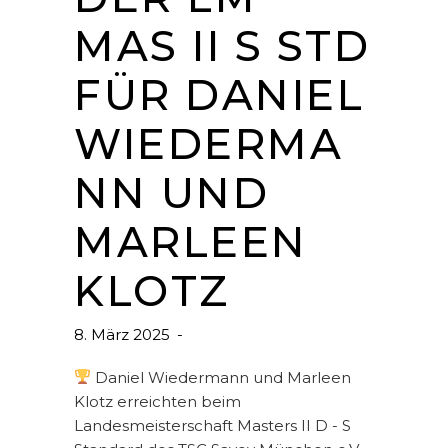
MAS II S STD
FÜR DANIEL
WIEDERMA
NN UND
MARLEEN
KLOTZ
8. März 2025
Daniel Wiedermann und Marleen
Klotz erreichten beim
Landesmeisterschaft Masters II D - S