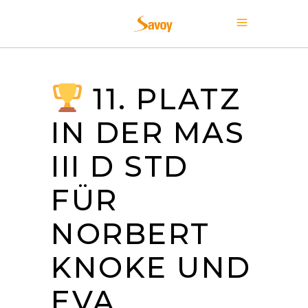
11. PLATZ
IN DER MAS
III D STD
FÜR
NORBERT
KNOKE UND
EVA