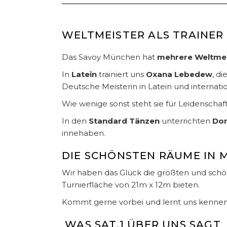
WELTMEISTER ALS TRAINER
Das Savoy München hat
mehrere Weltmei
In
Latein
trainiert uns
Oxana Lebedew
, d
Deutsche Meisterin in Latein und internat
Wie wenige sonst steht sie für Leidenscha
In den
Standard Tänzen
unterrichten
Do
innehaben.
DIE SCHÖNSTEN RÄUME IN
Wir haben das Glück die größten und schö
Turnierfläche von 21m x 12m bieten.
Kommt gerne vorbei und lernt uns kennen. 
WAS SAT.1 ÜBER UNS SAGT