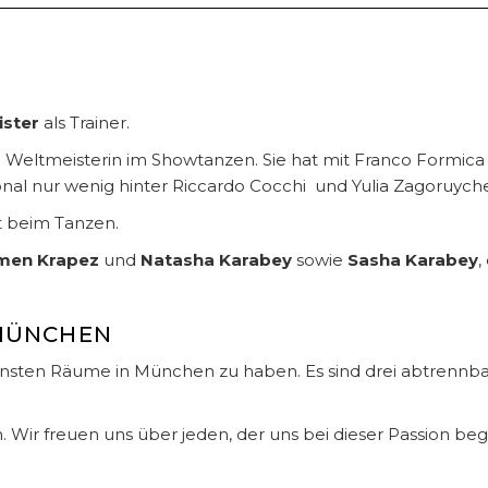
ster
als Trainer.
ie Weltmeisterin im Showtanzen. Sie hat mit Franco Formic
ional nur wenig hinter Riccardo Cocchi und Yulia Zagoruych
ft beim Tanzen.
men Krapez
und
Natasha Karabey
sowie
Sasha Karabey
,
 MÜNCHEN
nsten Räume in München zu haben. Es sind drei abtrennbare
Wir freuen uns über jeden, der uns bei dieser Passion begl