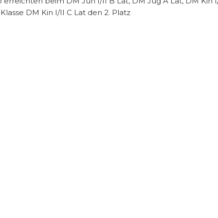
erreichten beim DM Jun I/II B Lat, DM Jug A Lat, DM Kin I
Klasse DM Kin I/II C Lat den 2. Platz