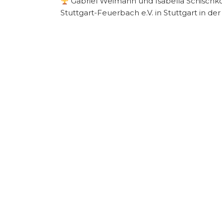
Gabriel Weimann und Isabella Schischko 
Stuttgart-Feuerbach e.V. in Stuttgart in der 