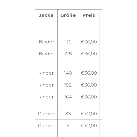
Jacke
Größe
Preis
mit
mi
Stick
Germ
vo+rs
Kinder
116
€36,00
Kinder
128
€36,00
Kinder
140
€36,00
Kinder
152
€36,00
Kinder
164
€36,00
Damen
XS
€52,00
€85,50
€92,
Damen
S
€52,00
€85,50
€92,