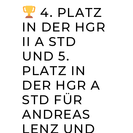
4. PLATZ
IN DER HGR
II A STD
UND 5.
PLATZ IN
DER HGR A
STD FÜR
ANDREAS
LENZ UND