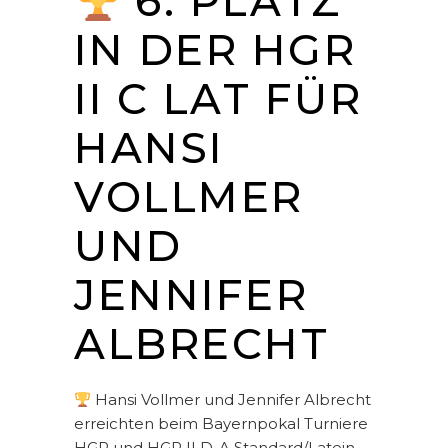
6. PLATZ
IN DER HGR
II C LAT FÜR
HANSI
VOLLMER
UND
JENNIFER
ALBRECHT
Hansi Vollmer und Jennifer Albrecht
erreichten beim Bayernpokal Turniere
HGR und HGR II D-A Standard/Latein