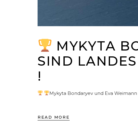
MYKYTA B
SIND LANDESM
!
Mykyta Bondaryev und Eva Weimann si
READ MORE