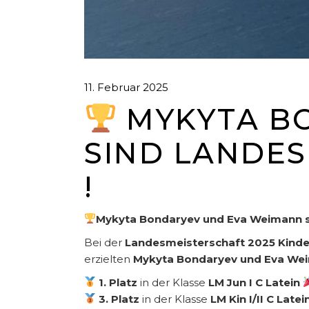
11. Februar 2025
MYKYTA B
SIND LANDESM
!
Mykyta Bondaryev und Eva Weimann sin
Bei der
Landesmeisterschaft
2025 Kinde
erzielten
Mykyta Bondaryev und Eva We
1. Platz
in der Klasse
LM Jun I C Latein
3. Platz
in der Klasse
LM Kin I/II C Latei