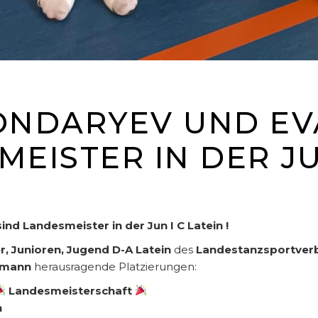
ONDARYEV UND EV
EISTER IN DER JU
d Landesmeister in der Jun I C Latein !
r, Junioren, Jugend D-A Latein
des
Landestanzsportverb
imann
herausragende Platzierungen:
Landesmeisterschaft
n