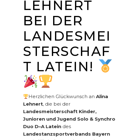
LEHNERT
BEI DER
LANDESMEI
STERSCHAF
T LATEIN!
Herzlichen Glückwunsch an
Alina
Lehnert
, die bei der
Landesmeisterschaft Kinder,
Junioren und Jugend Solo & Synchro
Duo D–A Latein
des
Landestanzsportverbands Bayern