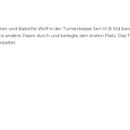
r und Babette Wolf in der Turnierklasse Sen III B Std b
chs andere Paare durch und belegte den ersten Platz. Das T
taltet.