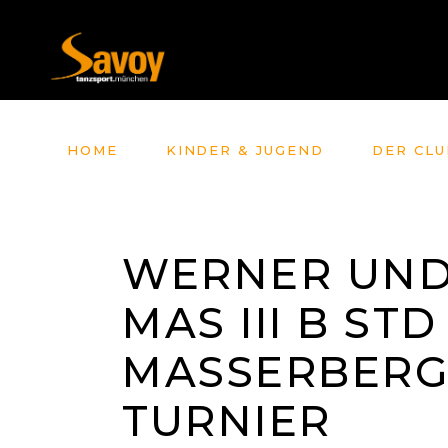
HOME
KINDER & JUGEND
DER CLU
WERNER UND
MAS III B ST
MASSERBERG
TURNIER