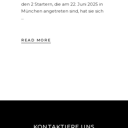
den 2 Startern, die am 22. Juni 2025 in
München angetreten sind, hat sie sich
READ MORE
KONTAKTIERE UNS