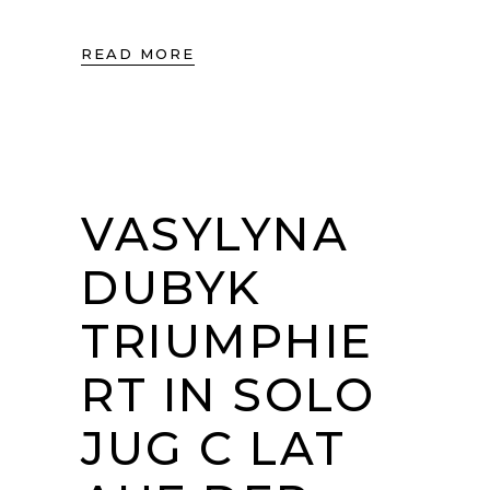
READ MORE
VASYLYNA
DUBYK
TRIUMPHIE
RT IN SOLO
JUG C LAT