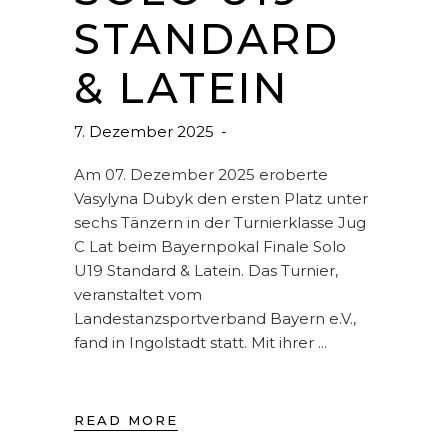
STANDARD
& LATEIN
7. Dezember 2025
Am 07. Dezember 2025 eroberte
Vasylyna Dubyk den ersten Platz unter
sechs Tänzern in der Turnierklasse Jug
C Lat beim Bayernpokal Finale Solo
U19 Standard & Latein. Das Turnier,
veranstaltet vom
Landestanzsportverband Bayern e.V.,
fand in Ingolstadt statt. Mit ihrer
READ MORE