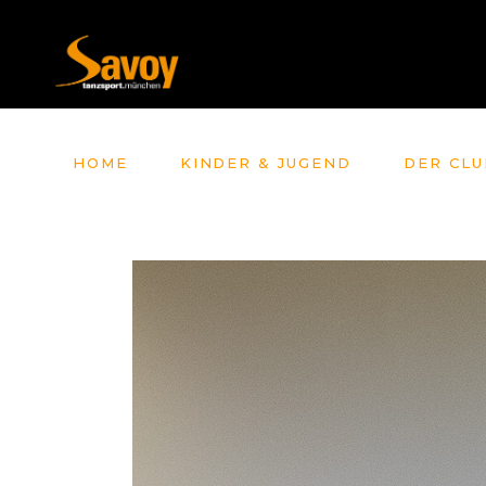
HOME
KINDER & JUGEND
DER CLU