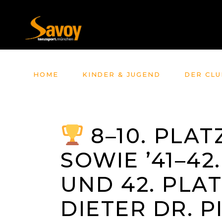
HOME
KINDER & JUGEND
DER CLU
8–10. PLAT
SOWIE ’41–42
UND 42. PLAT
DIETER DR. 