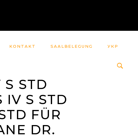
KONTAKT
SAALBELEGUNG
УКР
 S STD
 IV S STD
 STD FÜR
ANE DR.