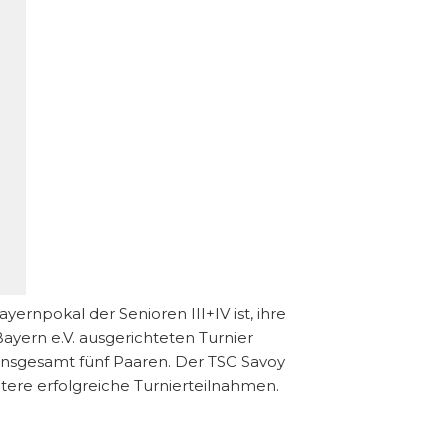
ernpokal der Senioren III+IV ist, ihre
yern e.V. ausgerichteten Turnier
 insgesamt fünf Paaren. Der TSC Savoy
tere erfolgreiche Turnierteilnahmen.