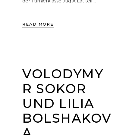
der Turnierklasse Jug A Lat teil
READ MORE
VOLODYMY
R SOKOR
UND LILIA
BOLSHAKOV
A