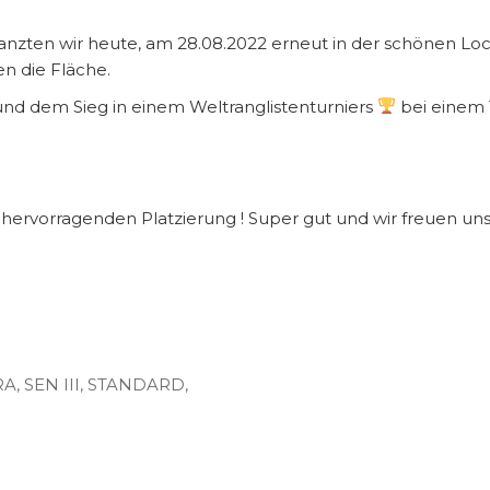
tanzten wir heute, am 28.08.2022 erneut in der schönen L
n die Fläche.
und dem Sieg in einem Weltranglistenturniers
bei einem 
hervorragenden Platzierung ! Super gut und wir freuen uns
RA
,
SEN III
,
STANDARD
,