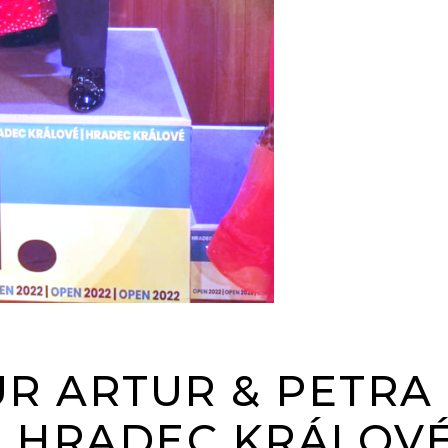
ÜR ARTUR & PETRA 
N HRADEC KRÁLOV