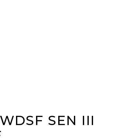
WDSF SEN III
É