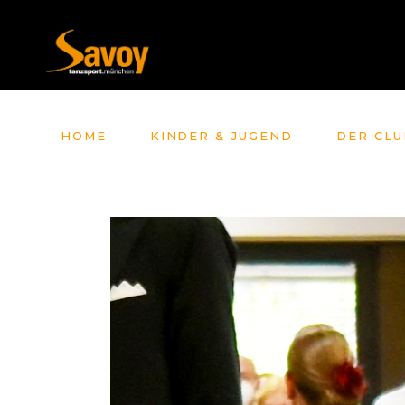
HOME
KINDER & JUGEND
DER CLU