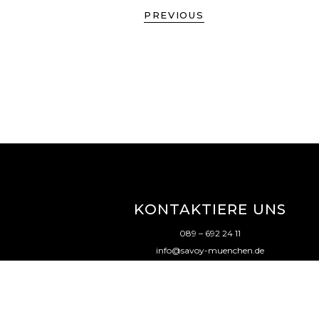
PREVIOUS
KONTAKTIERE UNS
089 – 692 24 11
info@savoy-muenchen.de
Instagram
|
Facebook
Impressum
|
Datenschutz