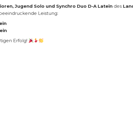
ioren, Jugend Solo und Synchro Duo D-A Latein
des
Lan
beeindruckende Leistung:
ein
ein
igen Erfolg!