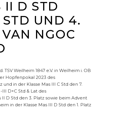
II D STD
D STD UND 4.
R VAN NGOC
O
TSV Weilheim 1847 e.V. in Weilheim i. OB
tauer Hopfenpokal 2023 des
und in der Klasse Mas III C Std den 7.
III D+C Std & Lat des
s II D Std den 3. Platz sowie beim Advent
m in der Klasse Mas III D Std den 1. Platz