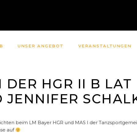
B
UNSER ANGEBOT
VERANSTALTUNGEN
N DER HGR II B LAT
 JENNIFER SCHAL
chten beim LM Bayer HGR und MAS I der Tanzsportgemeinsch
sse auf