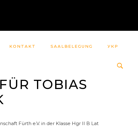
KONTAKT
SAALBELEGUNG
УКР
 FÜR TOBIAS
K
aft Fürth e.V. in der Klasse Hgr II B Lat