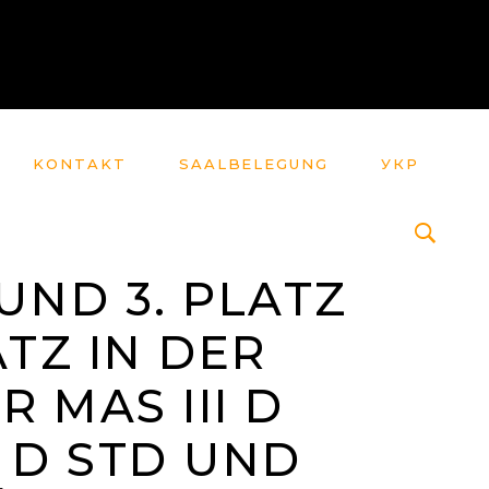
KONTAKT
SAALBELEGUNG
УКР
 UND 3. PLATZ
ATZ IN DER
R MAS III D
I D STD UND