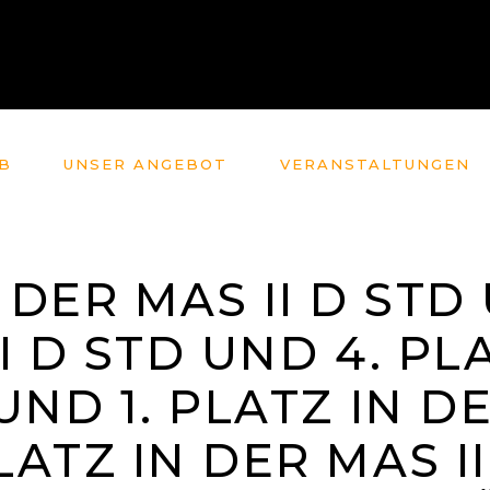
B
UNSER ANGEBOT
VERANSTALTUNGEN
N DER MAS II D STD
II D STD UND 4. PL
UND 1. PLATZ IN DE
LATZ IN DER MAS I