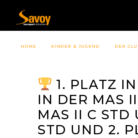
HOME
KINDER & JUGEND
DER CLU
1. PLATZ I
IN DER MAS I
MAS II C STD 
STD UND 2. P