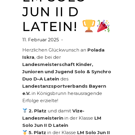
JUN II D
LATEIN!
11. Februar 2025
Herzlichen Glückwunsch an
Polada
Iskra
, die bei der
Landesmeisterschaft Kinder,
Junioren und Jugend Solo & Synchro
Duo D–A Latein
des
Landestanzsportverbands Bayern
e.V.
in Königsbrunn herausragende
Erfolge erzielte!
2. Platz
und damit
Vize-
Landesmeisterin
in der Klasse
LM
Solo Jun II D Latein
5. Platz
in der Klasse
LM Solo Jun II