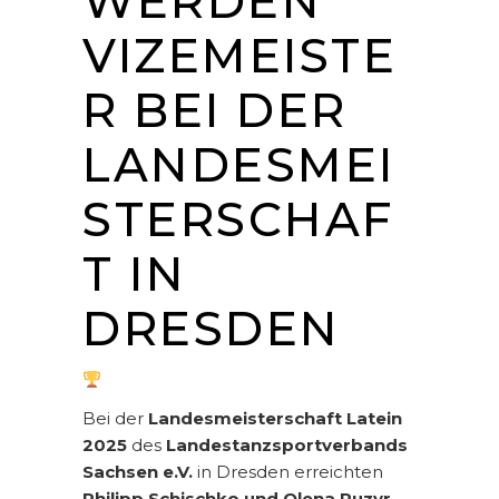
WERDEN
VIZEMEISTE
R BEI DER
LANDESMEI
STERSCHAF
T IN
DRESDEN
Bei der
Landesmeisterschaft Latein
2025
des
Landestanzsportverbands
Sachsen e.V.
in Dresden erreichten
Philipp Schischko und Olena Puzyr