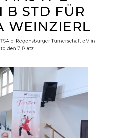
I B STD FÜR
 WEINZIERL
SA d. Regensburger Turnerschaft e.V. in
d den 7. Platz.