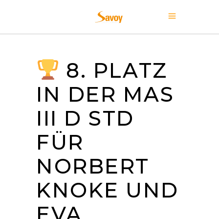
8. PLATZ
IN DER MAS
III D STD
FÜR
NORBERT
KNOKE UND
EVA