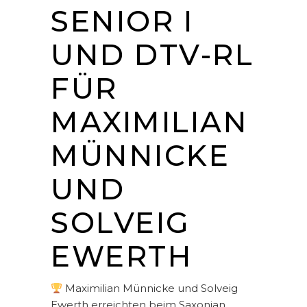
SENIOR I
UND DTV-RL
FÜR
MAXIMILIAN
MÜNNICKE
UND
SOLVEIG
EWERTH
Maximilian Münnicke und Solveig
Ewerth erreichten beim Saxonian