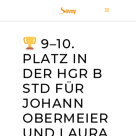
9–10.
PLATZ IN
DER HGR B
STD FÜR
JOHANN
OBERMEIER
UND LAURA