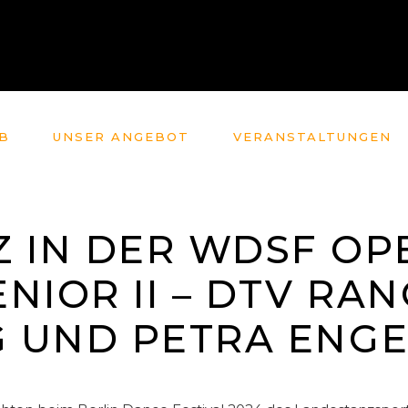
B
UNSER ANGEBOT
VERANSTALTUNGEN
TZ IN DER WDSF OP
NIOR II – DTV RAN
G UND PETRA ENG