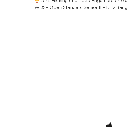
Jens Hicking und Petra Engelhard erreic
WDSF Open Standard Senior II – DTV Rangli