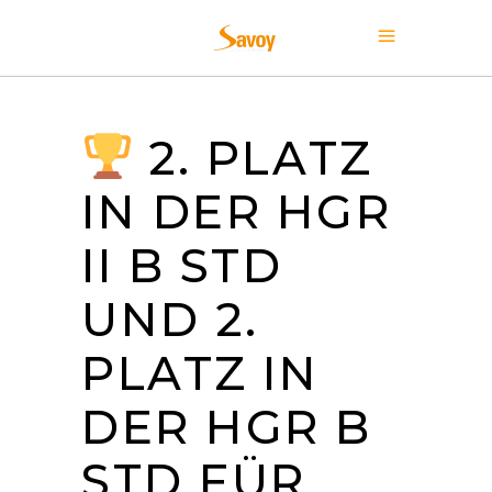
2. PLATZ
IN DER HGR
II B STD
UND 2.
PLATZ IN
DER HGR B
STD FÜR