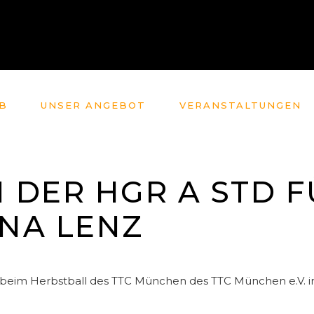
B
UNSER ANGEBOT
VERANSTALTUNGEN
N DER HGR A STD 
INA LENZ
 beim Herbstball des TTC München des TTC München e.V. in