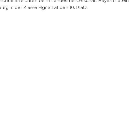
chuk erreichten beim Landesmeisterschaft Bayern Latein Hg
rg in der Klasse Hgr S Lat den 10. Platz