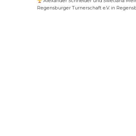
Alexander Schneider und Swetlana Melni
Regensburger Turnerschaft e.V. in Regensbu