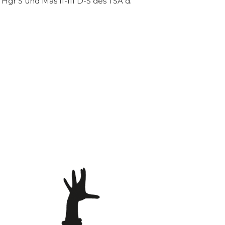
r S und Mas II-III D-S des TSA d.