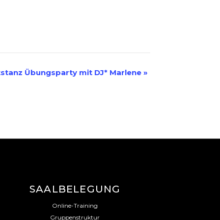
tstanz Übungsparty mit DJ* Marlene
»
SAALBELEGUNG
Online-Training
Gruppenstruktur