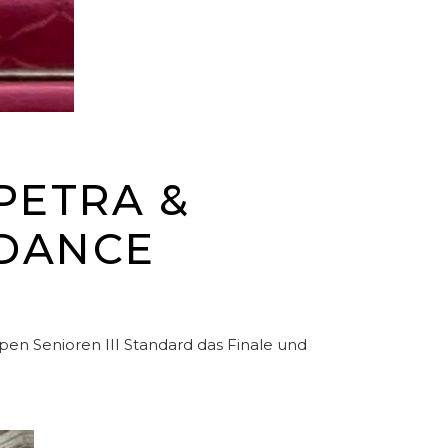
TRA & A
ANCE C
en Senioren III Standard das Finale und