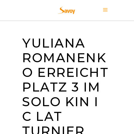
YULIANA
ROMANENK
O ERREICHT
PLATZ 3 IM
SOLO KIN I
C LAT
TURNIER