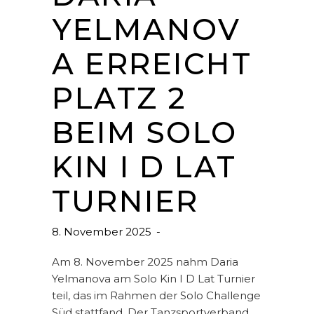
YELMANOV
A ERREICHT
PLATZ 2
BEIM SOLO
KIN I D LAT
TURNIER
8. November 2025
Am 8. November 2025 nahm Daria
Yelmanova am Solo Kin I D Lat Turnier
teil, das im Rahmen der Solo Challenge
Süd stattfand. Der Tanzsportverband