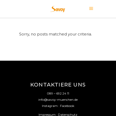
Sorry, no posts matched your criteria.
KONTAKTIERE UNS
089 – 692 24 11
info@savoy-muenchen.de
Instagram
|
Facebook
Impressum
|
Datenschutz