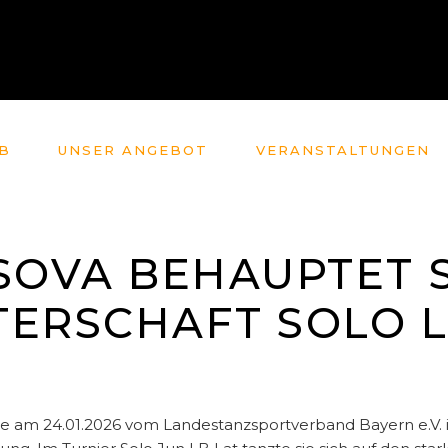
B
UNSER ANGEBOT
VERANSTALTUNGEN
SOVA BEHAUPTET 
ERSCHAFT SOLO L
die am 24.01.2026 vom Landestanzsportverband Bayern e.V. 