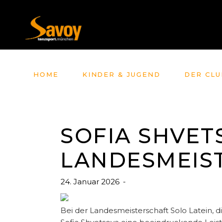
HOME
KINDER & JUGEND
DER CLU
SOFIA SHVET
LANDESMEIST
24. Januar 2026
Bei der Landesmeisterschaft Solo Latein, 