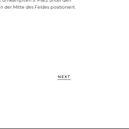
ark umkämpften 5. Platz unter den
der Mitte des Feldes positioniert.
NEXT