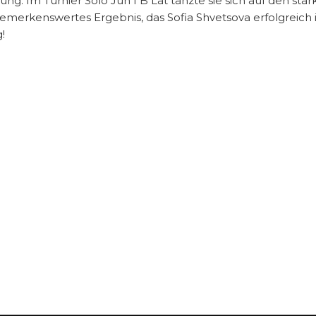
ng. Im Turnier Solo Jun I B Lat tanzte sie sich auf den st
erkenswertes Ergebnis, das Sofia Shvetsova erfolgreich in 
!