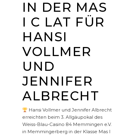
IN DER MAS
I C LAT FÜR
HANSI
VOLLMER
UND
JENNIFER
ALBRECHT
Hansi Vollmer und Jennifer Albrecht
erreichten beim 3. Allgäupokal des
Weiss-Blau-Casino 84 Memmingen e.V.
in Memmingerberg in der Klasse Mas I