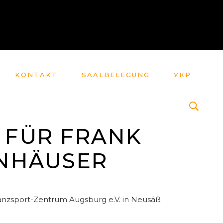
KONTAKT
SAALBELEGUNG
УКР
AT FÜR FRANK
NHÄUSER
anzsport-Zentrum Augsburg e.V. in Neusäß