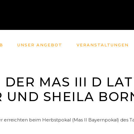
B
UNSER ANGEBOT
VERANSTALTUNGEN
N DER MAS III D L
 UND SHEILA BOR
 erreichten beim Herbstpokal (Mas II Bayernpokal) des T