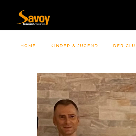
HOME
KINDER & JUGEND
DER CLU