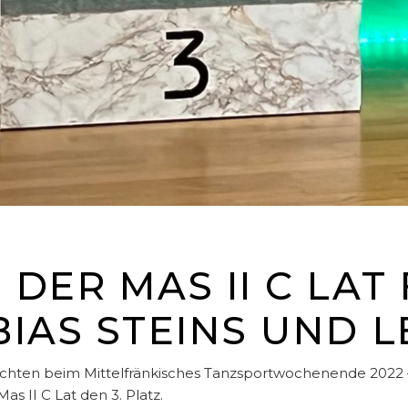
N DER MAS II C LAT
IAS STEINS UND 
ichten beim Mittelfränkisches Tanzsportwochenende 2022
s II C Lat den 3. Platz.