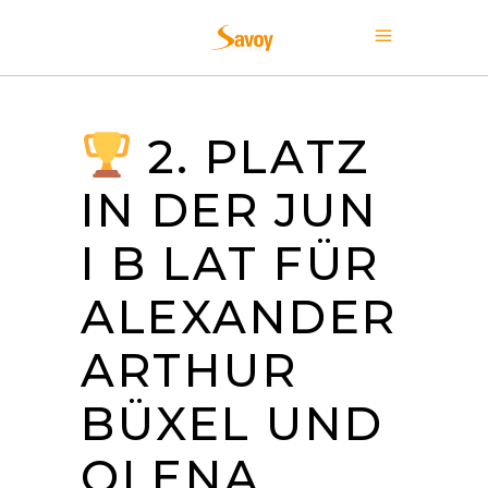
2. PLATZ
IN DER JUN
I B LAT FÜR
ALEXANDER
ARTHUR
BÜXEL UND
OLENA