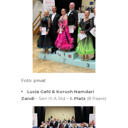
Foto: privat
Lucia Gehl & Korush Namdari
Zandi
– Sen III A Std –
1. Platz
(8 Paare)