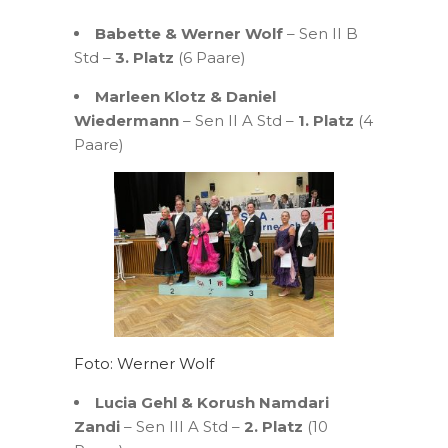
Babette & Werner Wolf
– Sen II B
Std –
3. Platz
(6 Paare)
Marleen Klotz & Daniel
Wiedermann
– Sen II A Std –
1. Platz
(4
Paare)
Foto: Werner Wolf
Lucia Gehl & Korush Namdari
Zandi
– Sen III A Std –
2. Platz
(10