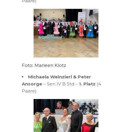
Paare)
Foto: Marleen Klotz
Michaela Weinzierl & Peter
Ansorge
– Sen IV B Std –
1. Platz
(4
Paare)