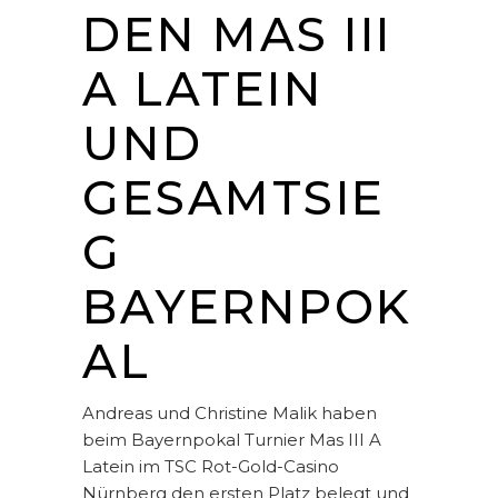
DEN MAS III
A LATEIN
UND
GESAMTSIE
G
BAYERNPOK
AL
Andreas und Christine Malik haben
beim Bayernpokal Turnier Mas III A
Latein im TSC Rot-Gold-Casino
Nürnberg den ersten Platz belegt und