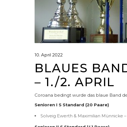
10. April 2022
BLAUES BAND
– 1./2. APRIL
Coroana bedingt wurde das blaue Band der 
Senioren I S Standard (20 Paare)
Solveig Ewerth & Maximilian Münnicke – 
Senioren II S Standard (41 Paare)