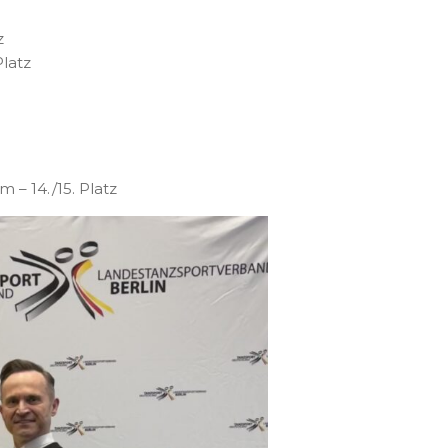
z
latz
– 14./15. Platz