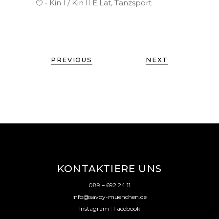
Kin I / Kin II E Lat
,
Tanzsport
PREVIOUS
NEXT
KONTAKTIERE UNS
089 – 692 24 11
info@savoy-muenchen.de
Instagram
|
Facebook