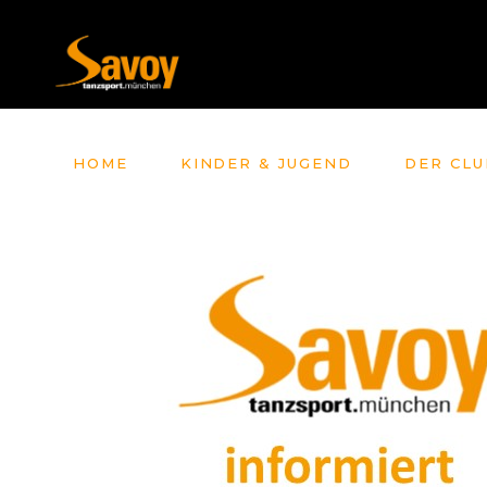
HOME
KINDER & JUGEND
DER CLU