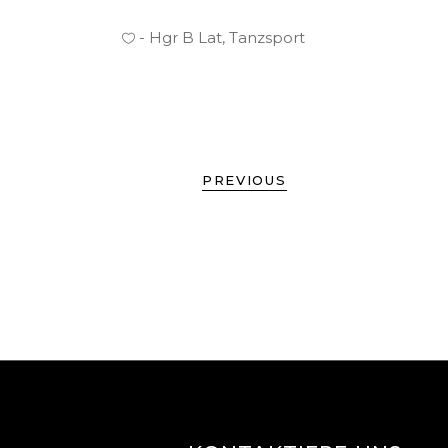
Hgr B Lat
,
Tanzsport
PREVIOUS