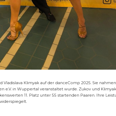
nd Vladislava Klimyak auf der danceComp 2025. Sie nahmen 
 e.V. in Wuppertal veranstaltet wurde. Zukov und Klimya
swerten 11. Platz unter 55 startenden Paaren. Ihre Leistu
widerspiegelt.