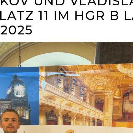
KOV UND VLADISL
ATZ 11 IM HGR B L
2025