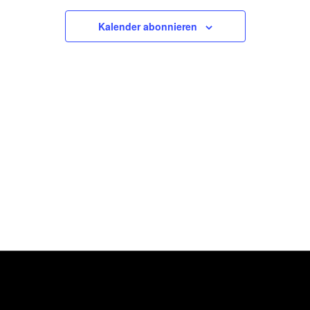
R
A
N
Kalender abonnieren
A
S
N
T
A
S
L
T
T
U
A
N
L
G
A
T
N
U
S
I