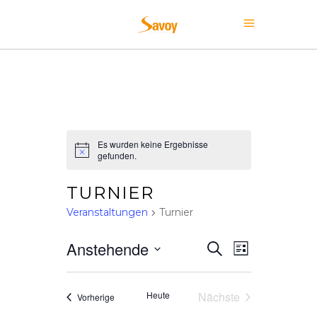
Es wurden keine Ergebnisse
Hinweis
gefunden.
TURNIER
Veranstaltungen
Turnier
V
V
Anstehende
Suche
Liste
E
Datum
E
wählen.
R
Heute
Nächste
Veranstaltungen
Vorherige
Veranstaltungen