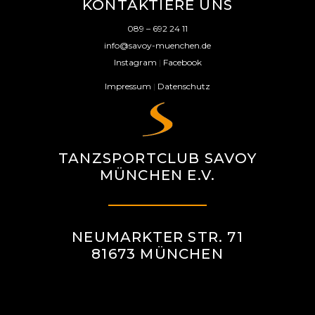
N
KONTAKTIERE UNS
C
G
H
089 – 692 24 11
info@savoy-muenchen.de
T
E
Instagram
|
Facebook
E
Impressum
|
Datenschutz
N
N
-
S
N
TANZSPORTCLUB SAVOY
U
A
MÜNCHEN E.V.
V
C
I
H
NEUMARKTER STR. 71
G
81673 MÜNCHEN
A
E
T
U
I